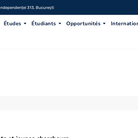
 Independenței 313, București
Études
Étudiants
Opportunités
Internatio