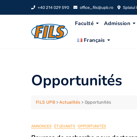
Skip
+40 214 029 590
office_fils@upb.ro
Splaiul
to
content
Faculté
Admission
Français
Opportunités
FILS UPB
>
Actualités
>
Opportunités
ANNONCES
ÉTUDIANTS
OPPORTUNITÉS