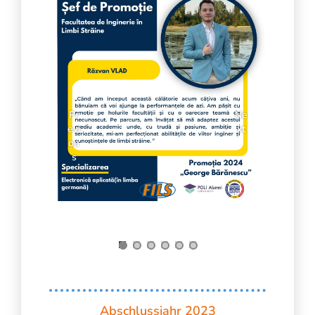
Pr
Ne
evi
xt
ou
s
Abschlussjahr 2023