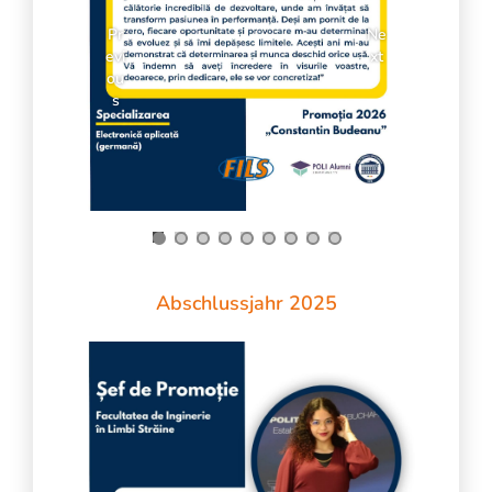
Pr
Ne
evi
xt
ou
s
Abschlussjahr 2025