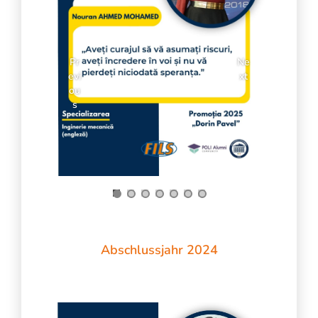
Pr
Ne
evi
xt
ou
s
Abschlussjahr 2024