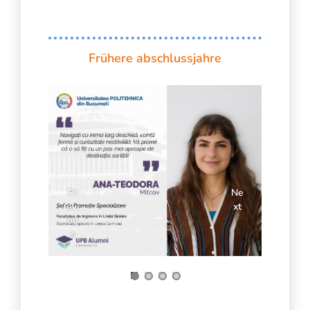
Frühere abschlussjahre
Pr
Ne
evi
xt
ou
s