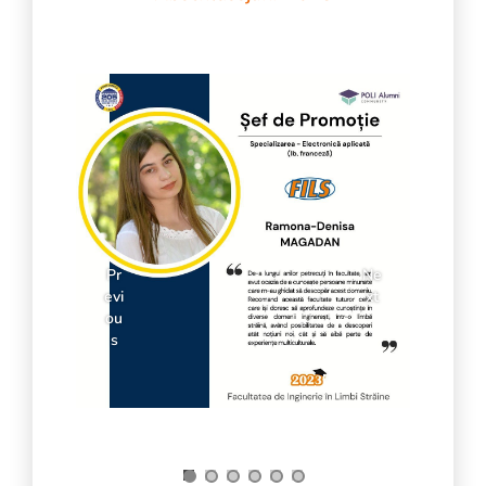
Pr
Ne
evi
xt
ou
s