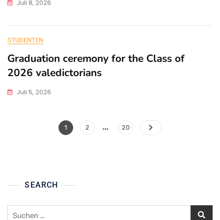
Juli 8, 2026
STUDENTEN
Graduation ceremony for the Class of
2026 valedictorians
Juli 5, 2026
Seitennummerierung
…
Page
Page
Page
1
2
20
der
Beiträge
SEARCH
Suchen