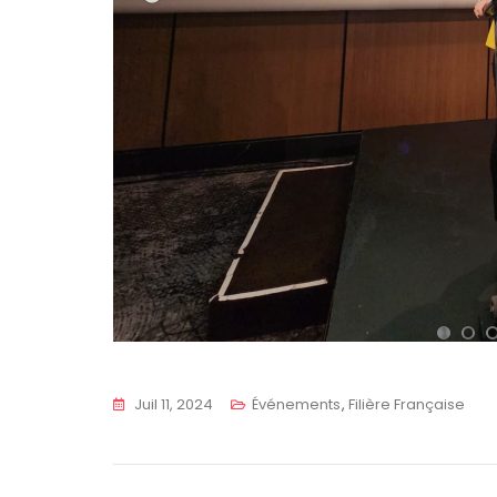
1
2
Juil 11, 2024
Événements
,
Filière Française