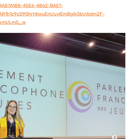
ID=9A87A188-45E6-4862-BAE1-
R1h1z9zD9OhrhKwuEnUuvIEmBglkGbUjbdm2F-
tAsmULmG_w