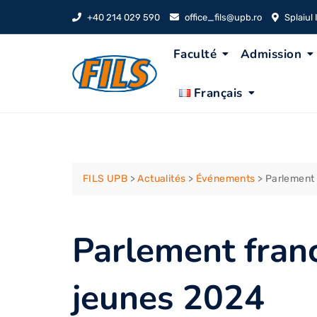
Skip
+40 214 029 590
office_fils@upb.ro
Splaiul
to
content
Faculté
Admission
Français
FILS UPB
>
Actualités
>
Événements
>
Parlement
Parlement fran
jeunes 2024