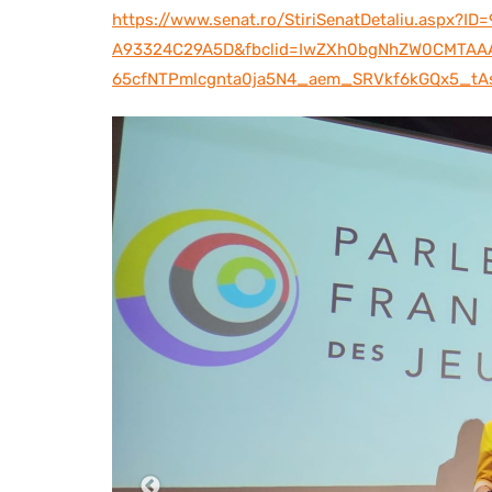
https://www.senat.ro/StiriSenatDetaliu.aspx?
A93324C29A5D&fbclid=IwZXh0bgNhZW0CMTAAA
65cfNTPmlcgnta0ja5N4_aem_SRVkf6kGQx5_