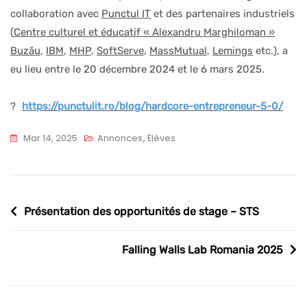
collaboration avec
Punctul IT
et des partenaires industriels
(
Centre culturel et éducatif « Alexandru Marghiloman »
Buzău
,
IBM
,
MHP
,
SoftServe
,
MassMutual
,
Lemings
etc.), a
eu lieu entre le 20 décembre 2024 et le 6 mars 2025.
?
https://punctulit.ro/blog/hardcore-entrepreneur-5-0/
Mar 14, 2025
Annonces
,
Élèves
Navigation
Présentation des opportunités de stage – STS
de
l’article
Falling Walls Lab Romania 2025