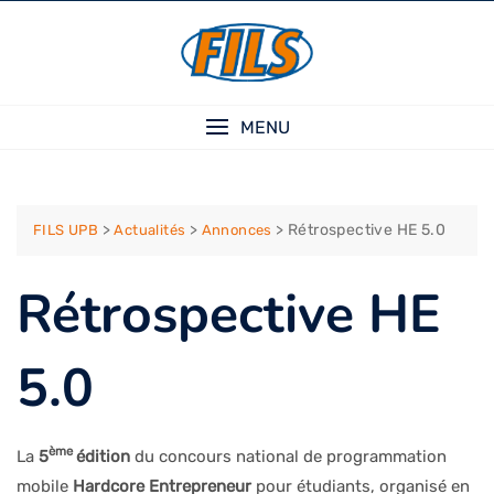
Skip
to
content
MENU
>
>
>
Rétrospective HE 5.0
FILS UPB
Actualités
Annonces
Rétrospective HE
5.0
ème
La
5
édition
du concours national de programmation
mobile
Hardcore Entrepreneur
pour étudiants, organisé en