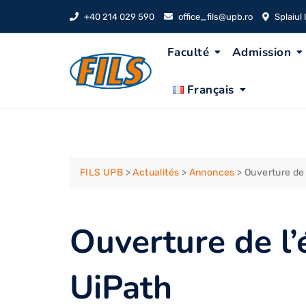
Skip
+40 214 029 590
office_fils@upb.ro
Splaiul
to
content
Faculté
Admission
Français
FILS UPB
>
Actualités
>
Annonces
>
Ouverture de 
Ouverture de l’
UiPath