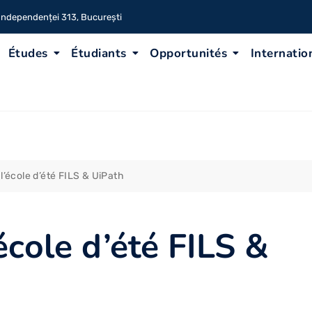
 Independenței 313, București
Études
Étudiants
Opportunités
Internatio
l’école d’été FILS & UiPath
école d’été FILS &