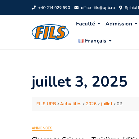
Skip
+40 214 029 590
office_fils@upb.ro
Splaiul
to
content
Faculté
Admission
Français
juillet 3, 2025
FILS UPB
>
Actualités
>
2025
>
juillet
>
03
ANNONCES