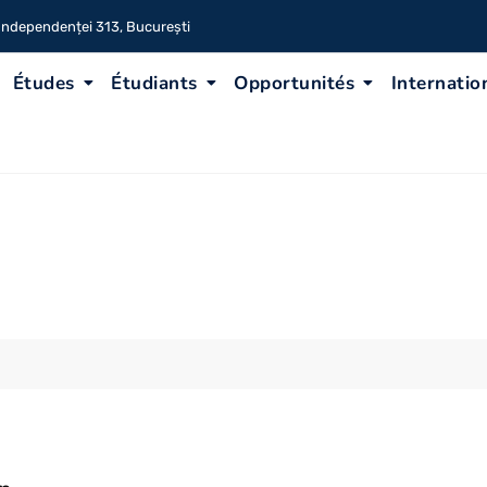
 Independenței 313, București
Études
Étudiants
Opportunités
Internatio