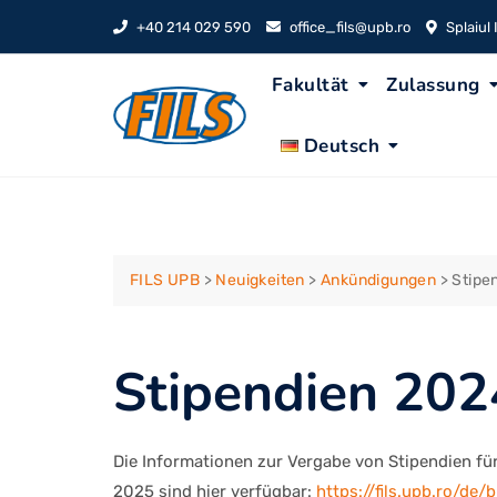
Skip
+40 214 029 590
office_fils@upb.ro
Splaiul
to
content
Fakultät
Zulassung
Deutsch
FILS UPB
>
Neuigkeiten
>
Ankündigungen
>
Stipe
Stipendien 20
Die Informationen zur Vergabe von Stipendien f
2025 sind hier verfügbar:
https://fils.upb.ro/de/