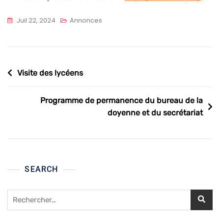
Juil 22, 2024
Annonces
Navigation
Visite des lycéens
de
l’article
Programme de permanence du bureau de la
doyenne et du secrétariat
SEARCH
Rechercher :