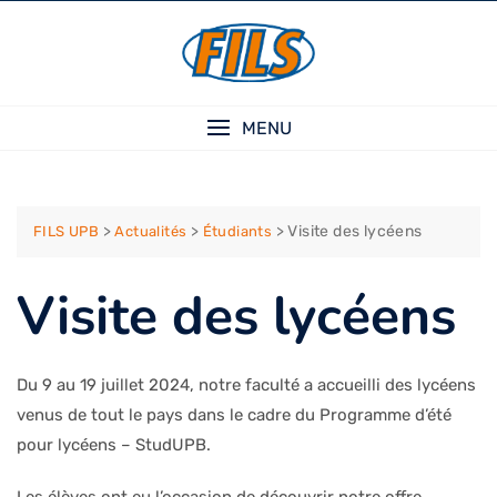
Skip
to
content
MENU
>
>
>
Visite des lycéens
FILS UPB
Actualités
Étudiants
Visite des lycéens
Du 9 au 19 juillet 2024, notre faculté a accueilli des lycéens
venus de tout le pays dans le cadre du Programme d’été
pour lycéens – StudUPB.
Les élèves ont eu l’occasion de découvrir notre offre