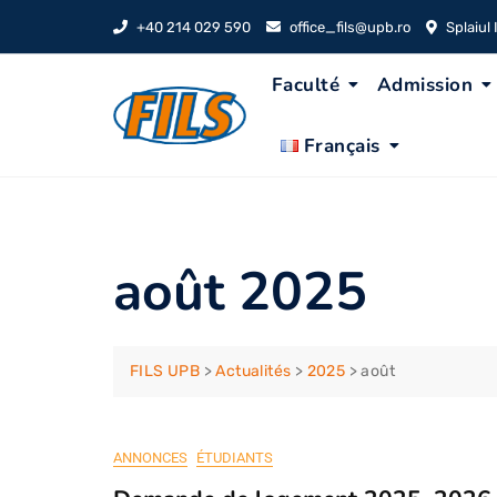
Skip
+40 214 029 590
office_fils@upb.ro
Splaiul
to
content
Faculté
Admission
Français
août 2025
FILS UPB
>
Actualités
>
2025
>
août
ANNONCES
ÉTUDIANTS