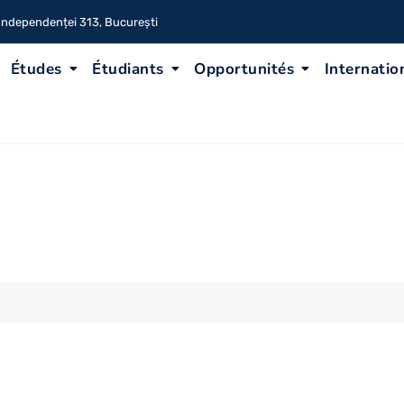
 Independenței 313, București
Études
Étudiants
Opportunités
Internatio