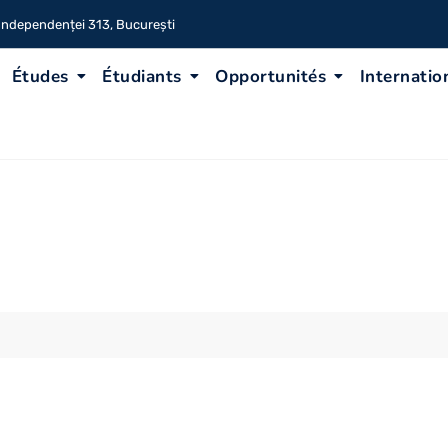
 Independenței 313, București
Études
Étudiants
Opportunités
Internatio