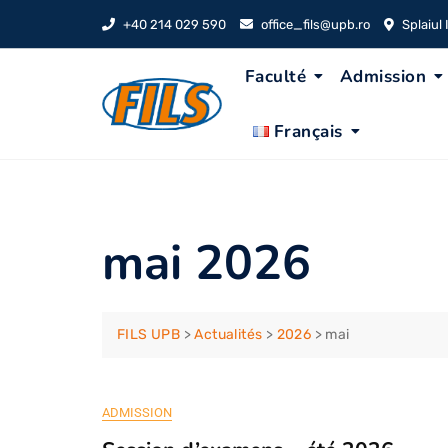
Skip
+40 214 029 590
office_fils@upb.ro
Splaiul
to
content
Faculté
Admission
Français
mai 2026
FILS UPB
>
Actualités
>
2026
>
mai
ADMISSION