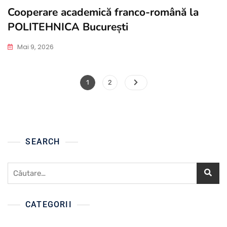
Cooperare academică franco-română la
POLITEHNICA București
Mai 9, 2026
Paginație
Page
Page
1
2
articole
SEARCH
Caută
după:
CATEGORII