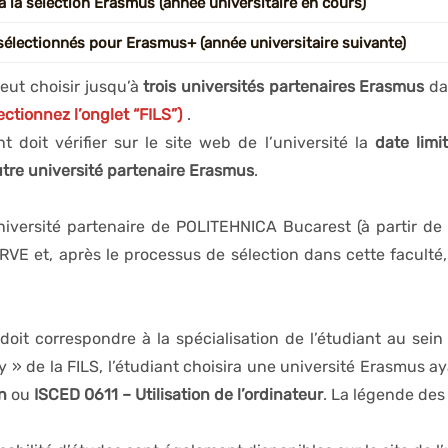
à la sélection Erasmus (année universitaire en cours)
 sélectionnés pour Erasmus+ (année universitaire suivante)
 participant au processus de sélection ERASMUS pour une mobil
yer
INTÉGRALEMENT les frais de scolarité pour l’année universit
peut choisir jusqu’à
trois universités partenaires Erasmus
dan
 sélectionnés pour une mobilité Erasmus+ de longue durée pou
FILS. Dans le cas contraire, les étudiants qui ne présentent pas 
ectionnez l’onglet “FILS”)
.
arité correspondant à l’année universitaire pour laquelle la mo
nt doit vérifier sur le site web de l’université la
date limi
le départ en mobilité). Dans le cas contraire, les étudiants qui 
tre université partenaire Erasmus
.
le contrat financier signé par le Décanat de la FILS
.
versité partenaire de POLITEHNICA Bucarest (à partir de la
RVE et, après le processus de sélection dans cette faculté,
doit correspondre à la spécialisation de l’étudiant au sei
» de la FILS, l’étudiant choisira une université Erasmus ay
n
ou
ISCED 0611 – Utilisation de l’ordinateur
. La légende de