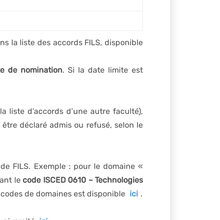
ité de longue durée au cours de
aire complète
avant la date de
s la liste des accords FILS, disponible
r
l’année universitaire suivante
de
la preuve du paiement des frais de
bilité est demandée
, avant la date de
te de nomination
. Si la date limite est
ne présentent pas la preuve du paiement
 liste d’accords d’une autre faculté),
 être déclaré admis ou refusé, selon le
n de FILS. Exemple : pour le domaine «
ant le
code ISCED 0610 – Technologies
s codes de domaines est disponible
ici
.