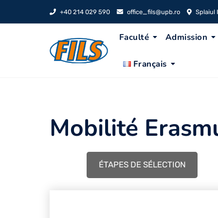
Skip
+40 214 029 590
office_fils@upb.ro
Splaiul
to
content
Faculté
Admission
Français
Mobilité Erasm
ÉTAPES DE SÉLECTION