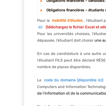
Obligations financières – candidats 
Obligations financières – étudiants
Il est
OBLIGATOIRE
pour les étudiants
l’
année universitaire en cours
, de pa
Pour la
mobilité d’études
, l’étudiant 
Il est
OBLIGATOIRE
pour les étudiants
l’entretien de sélection organisé à la 
ici
(téléchargez le fichier Excel et sél
payer
INTÉGRALEMENT les frais de scol
scolarité seront déclarés
INÉLIGIBLES
.
Pour les universités choisies, l’étudia
signature du contrat financier (avant 
dépassée, l’étudiant doit choisir
une au
des frais de scolarité
ne recevront pas 
En cas de candidature à une autre uni
l’étudiant FILS peut être déclaré RÉSE
nombre de places disponibles.
Le
code du domaine (disponible ici)
Computers and Information Technology 
de l’information et de la communicatio