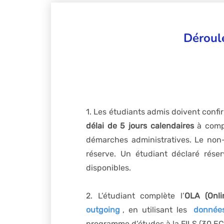
Déroul
1. Les étudiants admis doivent confi
délai de 5 jours calendaires
à compt
démarches administratives. Le non-r
réserve. Un étudiant déclaré rése
disponibles.
2. L’étudiant complète l’
OLA (Onli
outgoing
, en utilisant les
données
programme d’études à la FILS (30 EC