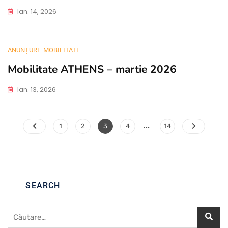
Ian. 14, 2026
ANUNȚURI
MOBILITATI
Mobilitate ATHENS – martie 2026
Ian. 13, 2026
Paginație
…
Page
Page
Page
Page
Page
1
2
3
4
14
articole
SEARCH
Caută
după: