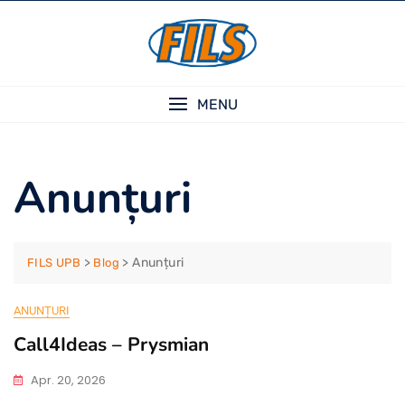
Skip
to
content
MENU
Anunțuri
>
>
Anunțuri
FILS UPB
Blog
ANUNȚURI
Call4Ideas – Prysmian
Apr. 20, 2026