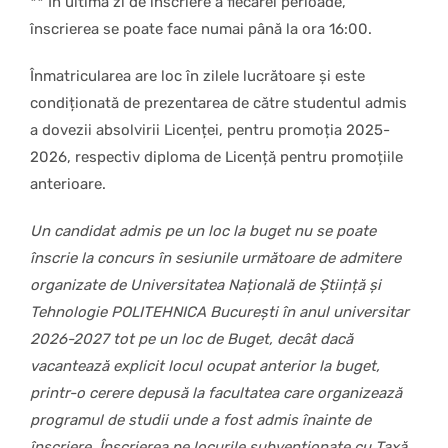
** În ultima zi de înscriere a fiecărei perioade,
înscrierea se poate face numai până la ora 16:00.
Înmatricularea are loc în zilele lucrătoare și este
condiționată de prezentarea de către studentul admis
a dovezii absolvirii Licenței, pentru promoția 2025-
2026, respectiv diploma de Licență pentru promoțiile
anterioare.
Un candidat admis pe un loc la buget nu se poate
înscrie la concurs în sesiunile următoare de admitere
organizate de Universitatea Națională de Știință și
Tehnologie POLITEHNICA București în anul universitar
2026-2027 tot pe un loc de Buget, decât dacă
vacantează explicit locul ocupat anterior la buget,
printr-o cerere depusă la facultatea care organizează
programul de studii unde a fost admis înainte de
înscriere. Înscrierea pe locurile subvenționate cu Taxă