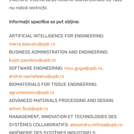
nu ridică restricții.
Informații specifice se pot obține:
ARTIFICIAL INTELLIGENCE FOR ENGINEERING:
maria.dascalu@upb.ro
BUSINESS ADMINISTRATION AND ENGINEERING:
bujor.pavaloiu@upb.ro
SOFTWARE ENGINEERING:
nicu.goga@upb.ro
,
andrei.vasilateanu@upb.ro
BIOMATERIALS FOR TISSUE ENGINEERING:
agrumezescu@upb.ro
ADVANCED MATERIALS PROCESSING AND DESIGN:
anton.ficai@upb.ro
MANAGEMENT, INNOVATION ET TECHNOLOGIES DES
SYSTÈMES COLLABORATIFS:
alexandru.mitrea@upb.ro
INGÉNIERIE DES SYSTÈMES INDUSTRIELS: