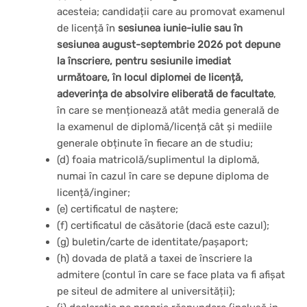
acesteia; candidații care au promovat examenul
de licență în
sesiunea iunie-iulie sau
în
sesiunea august-septembrie 2026 pot depune
la înscriere, pentru sesiunile imediat
următoare, în locul diplomei de licență,
adeverința de absolvire eliberată de facultate
,
în care se menționează atât media generală de
la examenul de diplomă/licență cât și mediile
generale obținute în fiecare an de studiu;
(d) foaia matricolă/suplimentul la diplomă,
numai în cazul în care se depune diploma de
licență/inginer;
(e) certificatul de naștere;
(f) certificatul de căsătorie (dacă este cazul);
(g) buletin/carte de identitate/pașaport;
(h) dovada de plată a taxei de înscriere la
admitere (contul în care se face plata va fi afișat
pe siteul de admitere al universității);