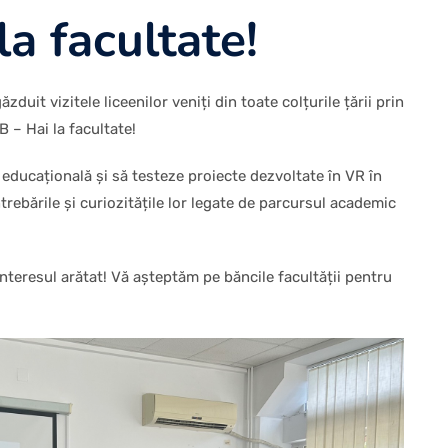
a facultate!
duit vizitele liceenilor veniți din toate colțurile țării prin
 – Hai la facultate!
 educațională și să testeze proiecte dezvoltate în VR în
trebările și curiozitățile lor legate de parcursul academic
nteresul arătat! Vă așteptăm pe băncile facultății pentru