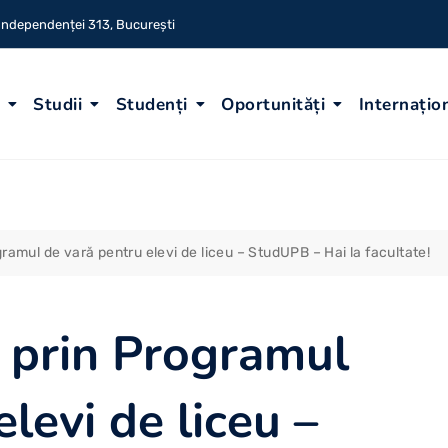
 Independenței 313, București
Studii
Studenți
Oportunități
Internațio
ogramul de vară pentru elevi de liceu – StudUPB – Hai la facultate!
or prin Programul
levi de liceu –