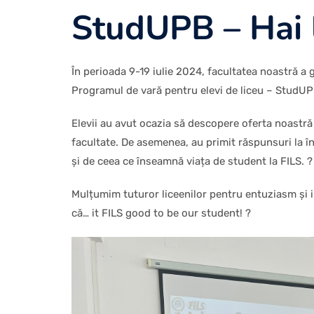
StudUPB – Hai l
În perioada 9-19 iulie 2024, facultatea noastră a găz
Programul de vară pentru elevi de liceu – StudUPB
Elevii au avut ocazia să descopere oferta noastră
facultate. De asemenea, au primit răspunsuri la în
și de ceea ce înseamnă viața de student la FILS. ?
Mulțumim tuturor liceenilor pentru entuziasm și i
că… it FILS good to be our student! ?