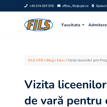
Skip
+40 214 029 590
office_fils@upb.ro
Splaiul
to
content
Facultate
Admitere
FILS UPB
>
Blog
>
Elevi
>
Vizita liceenilor prin Pr
Vizita liceenil
de vară pentru e