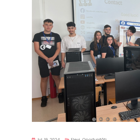
1
2
3
4
5
6
7
Iul. 19, 2024
Elevi
,
Oportunități