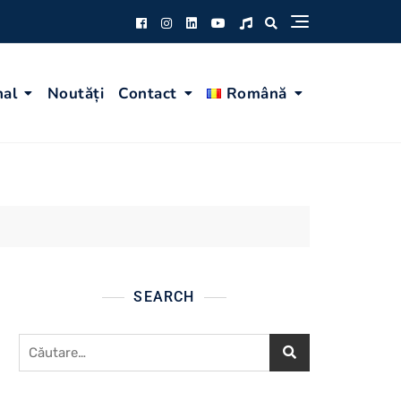
nal
Noutăți
Contact
Română
SEARCH
Caută
după: