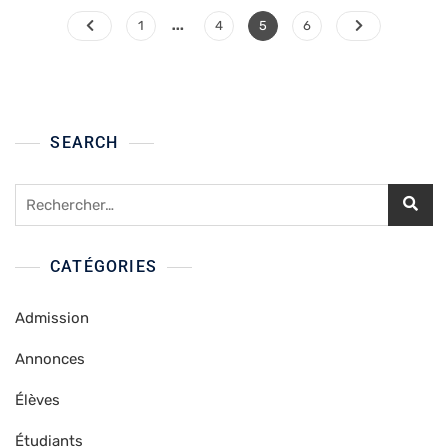
Pagination
…
Page
Page
Page
Page
1
4
5
6
des
publications
SEARCH
Rechercher :
CATÉGORIES
Admission
Annonces
Élèves
Étudiants