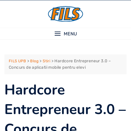
Skip
to
content
MENU
>
>
>
Hardcore Entrepreneur 3.0 –
FILS UPB
Blog
Stiri
Concurs de aplicatii mobile pentru elevi
Hardcore
Entrepreneur 3.0 –
Concurs de