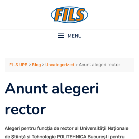
Skip
to
content
MENU
>
>
>
Anunt alegeri rector
FILS UPB
Blog
Uncategorized
Anunt alegeri
rector
Alegeri pentru funcția de rector al Universității Naționale
de Știință şi Tehnologie POLITEHNICA București pentru