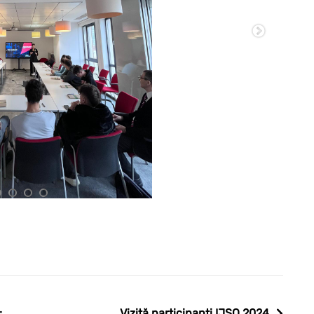
1
2
3
4
:
Vizită participanți IJSO 2024