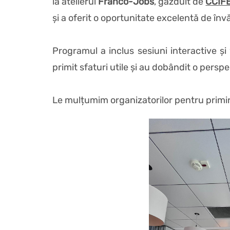
la atelierul
Franco-Jobs
, găzduit de
CCIF
și a oferit o oportunitate excelentă de înv
Programul a inclus sesiuni interactive ș
primit sfaturi utile și au dobândit o persp
Le mulțumim organizatorilor pentru primir