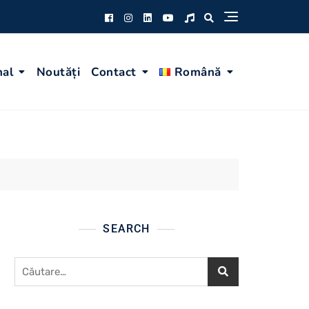
nal
Noutăți
Contact
Română
SEARCH
Caută
după: