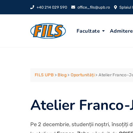
Skip
+40 214 029 590
office_fils@upb.ro
Splaiul
to
content
Facultate
Admitere
FILS UPB
>
Blog
>
Oportunități
>
Atelier Franco-J
Atelier Franco
Pe 2 decembrie, studenții noștri, însoțiț