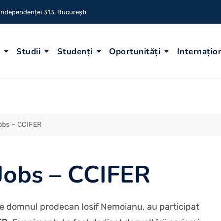
 Independenței 313, București
Studii
Studenți
Oportunități
Internațio
obs – CCIFER
-Jobs – CCIFER
i de domnul prodecan Iosif Nemoianu, au participat