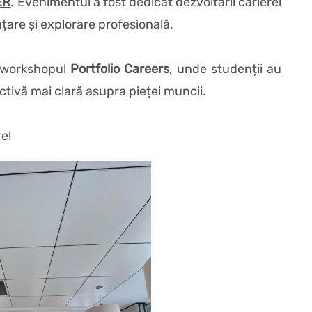
ER
. Evenimentul a fost dedicat dezvoltării carierei
ățare și explorare profesională.
i workshopul
Portfolio Careers
, unde studenții au
ectivă mai clară asupra pieței muncii.
e!