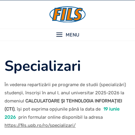
Skip
to
content
MENU
Specializari
În vederea repartizării pe programe de studii (specializări)
studenţii, înscriși în anul I, anul universitar 2025-2026 la
domeniul
CALCULATOARE ȘI TEHNOLOGIA INFORMAȚIEI
(CTI)
, îşi pot exprima opţiunile până la data de
19 iunie
2026
prin formular online disponibil la adresa
https://fils.upb.ro/ro/specializari/