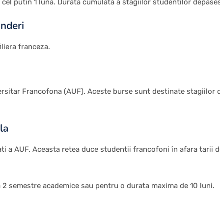
de cel putin 1 luna. Durata cumulata a stagiilor studentilor depase
inderi
iliera franceza.
rsitar Francofona (AUF). Aceste burse sunt destinate stagiilor de
la
tati a AUF. Aceasta retea duce studentii francofoni în afara tarii 
la 2 semestre academice sau pentru o durata maxima de 10 luni.