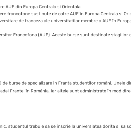
bre AUF din Europa Centrala si Orientala
iliere francofone sustinute de catre AUF în Europa Centrala si Ori
versitare de franceza ale universitatilor membre a AUF în Europa
rsitar Francofona (AUF). Aceste burse sunt destinate stagiilor de
 de burse de specializare in Franta studentilor români. Unele di
ei Frantei în România, iar altele sunt administrate în mod direc
, studentul trebuie sa se înscrie la universiatea dorita si sa so