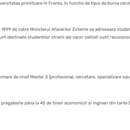
rsitatea primitoare in Franta, în functie de tipul de bursa ceru
n 1999 de catre Ministerul Afacerilor Externe se adreseaza studen
t destinate studentilor straini ale caror calitati sunt recunoscu
rmare de nivel Master 2 (profesional, cercetare, specializare sau
ateste pâna la 45 de tineri economisti si ingineri din tarile E