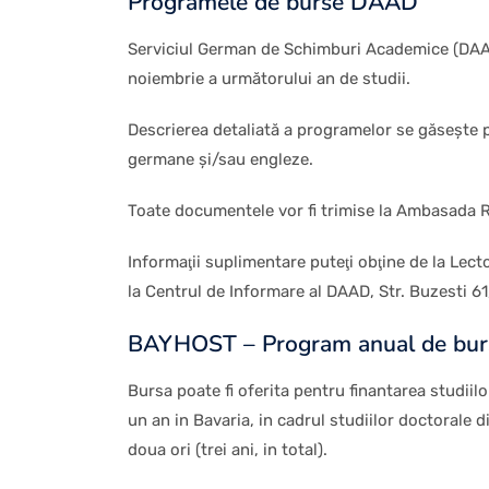
Programele de burse DAAD
Serviciul German de Schimburi Academice (DAAD)
noiembrie a următorului an de studii.
Descrierea detaliată a programelor se găseşte
germane şi/sau engleze.
Toate documentele vor fi trimise la Ambasada R
Informaţii suplimentare puteţi obţine de la Lec
la Centrul de Informare al DAAD, Str. Buzesti 61
BAYHOST – Program anual de bu
Bursa poate fi oferita pentru finantarea studiilo
un an in Bavaria, in cadrul studiilor doctorale d
doua ori (trei ani, in total).