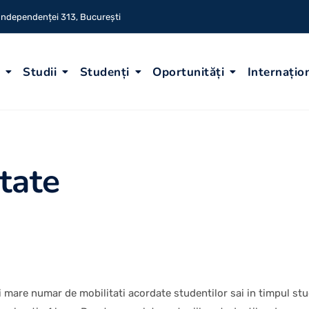
 Independenței 313, București
Studii
Studenți
Oportunități
Internațio
ătate
mare numar de mobilitati acordate studentilor sai in timpul studi