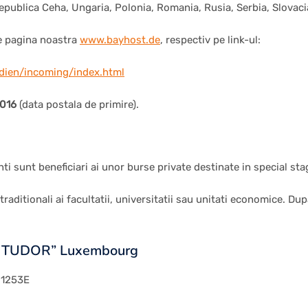
 Republica Ceha, Ungaria, Polonia, Romania, Rusia, Serbia, Slovaci
e pagina noastra
www.bayhost.de
, respectiv pe link-ul:
dien/incoming/index.html
2016
(data postala de primire).
nti sunt beneficiari ai unor burse private destinate in special stag
aditionali ai facultatii, universitatii sau unitati economice. Dupa
RI TUDOR” Luxembourg
 1253E