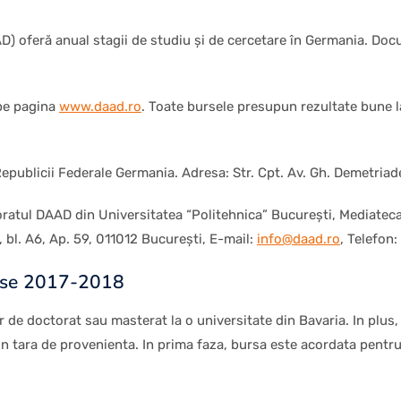
 oferă anual stagii de studiu şi de cercetare în Germania. Doc
 pe pagina
www.daad.ro
. Toate bursele presupun rezultate bune la
epublicii Federale Germania. Adresa: Str. Cpt. Av. Gh. Demetria
toratul DAAD din Universitatea “Politehnica” Bucureşti, Mediatec
, bl. A6, Ap. 59, 011012 Bucureşti, E-mail:
info@daad.ro
, Telefon
rse 2017-2018
r de doctorat sau masterat la o universitate din Bavaria. In plus, 
in tara de provenienta. In prima faza, bursa este acordata pentru 