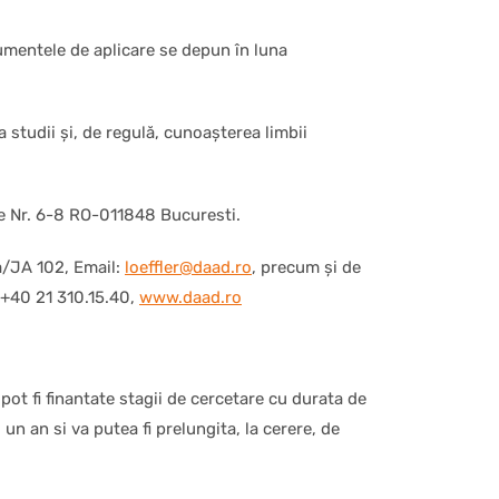
umentele de aplicare se depun în luna
 studii şi, de regulă, cunoaşterea limbii
de Nr. 6-8 RO-011848 Bucuresti.
a/JA 102, Email:
loeffler@daad.ro
, precum şi de
: +40 21 310.15.40,
www.daad.ro
pot fi finantate stagii de cercetare cu durata de
un an si va putea fi prelungita, la cerere, de