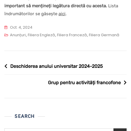
important să mențineți legătura directă cu acesta.
Lista
îndrumătorilor se găsește
aici
.
Oct. 4, 2024
Anunțuri
,
Filiera Engleză
,
Filiera Franceză
,
Filiera Germană
Navigare
Deschiderea anului universitar 2024-2025
în
articole
Grup pentru activități francofone
SEARCH