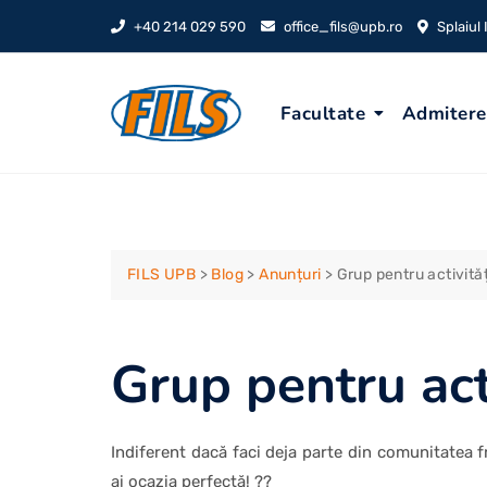
Skip
+40 214 029 590
office_fils@upb.ro
Splaiul
to
content
Facultate
Admitere
FILS UPB
>
Blog
>
Anunțuri
>
Grup pentru activită
Grup pentru act
Indiferent dacă faci deja parte din comunitatea fr
ai ocazia perfectă! ??