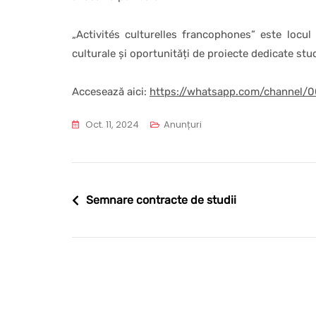
„Activités culturelles francophones” este locul
culturale și oportunități de proiecte dedicate stu
Accesează aici:
https://whatsapp.com/channel/
Oct. 11, 2024
Anunțuri
Navigare
Semnare contracte de studii
în
articole