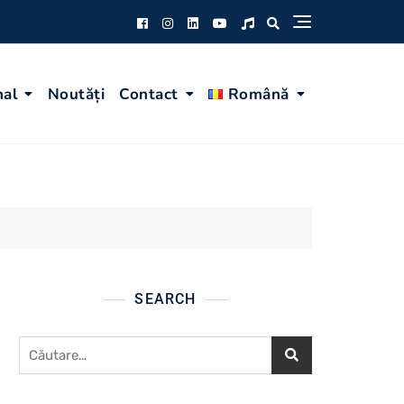
nal
Noutăți
Contact
Română
SEARCH
Caută
după: