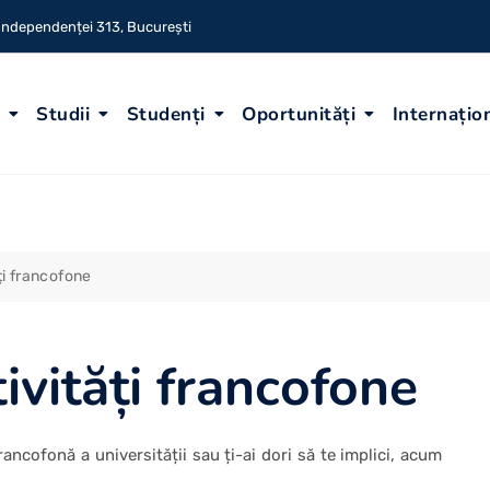
 Independenței 313, București
Studii
Studenți
Oportunități
Internațio
ți francofone
ivități francofone
ancofonă a universității sau ți-ai dori să te implici, acum