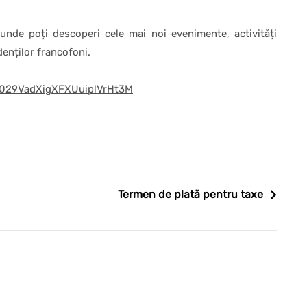
 unde poți descoperi cele mai noi evenimente, activități
denților francofoni.
0029VadXigXFXUuiplVrHt3M
Termen de plată pentru taxe