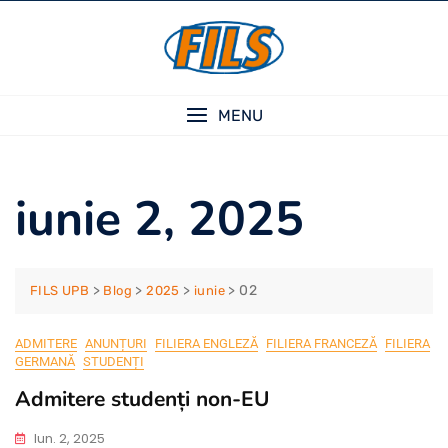
Skip
to
content
MENU
iunie 2, 2025
>
>
>
>
02
FILS UPB
Blog
2025
iunie
ADMITERE
ANUNȚURI
FILIERA ENGLEZĂ
FILIERA FRANCEZĂ
FILIERA
GERMANĂ
STUDENȚI
Admitere studenți non-EU
Iun. 2, 2025