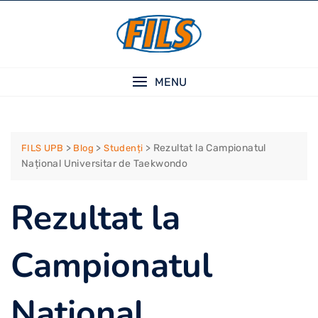
Skip
to
content
MENU
>
>
>
Rezultat la Campionatul
FILS UPB
Blog
Studenți
Național Universitar de Taekwondo
Rezultat la
Campionatul
Național